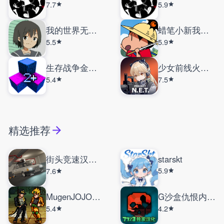
7.7
5.9
我的世界无限矿脉2艾影劫
蜡笔小新我与博士的暑假
5.5
5.9
生存战争金属狂潮
少女前线火力控制
5.4
7.5
精选推荐
街头竞速汉化版
starskt
5.9
7.6
MugenJOJO别天止水改
G沙盒仇恨内置菜单
5.4
4.2