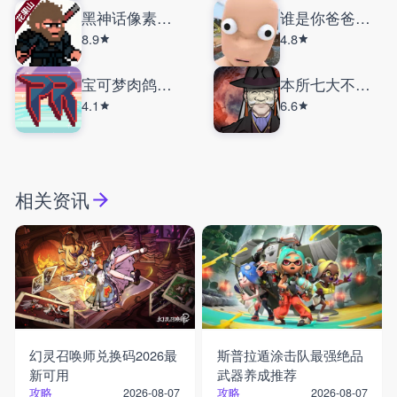
黑神话像素版花果山
谁是你爸爸联机版
8.9
4.8
宝可梦肉鸽护肝版
本所七大不可思议
4.1
6.6
相关资讯
幻灵召唤师兑换码2026最
斯普拉遁涂击队最强绝品
新可用
武器养成推荐
攻略
攻略
2026-08-07
2026-08-07