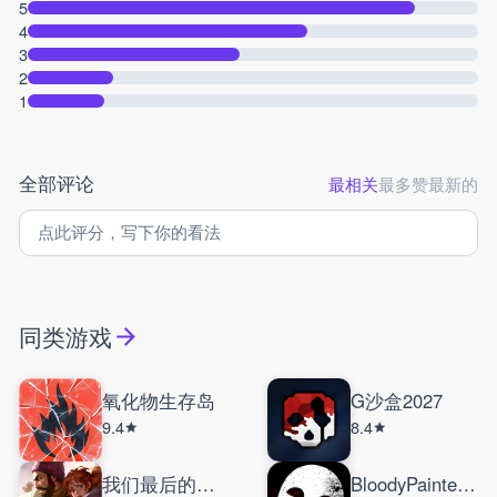
5
4
3
2
1
全部评论
最相关
最多赞
最新的
同类游戏
氧化物生存岛
G沙盒2027
9.4
8.4
我们最后的出路
BloodyPainterDatingSim情人节番外篇