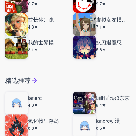
6.7
9.7
酋长你别跑
虚拟女友模拟器
4.3
7.1
我的世界模拟人生
妖刀退魔忍安卓版
8.1
5.6
精选推荐
lanerc
咖啡心语3东京
4.3
6.4
氧化物生存岛
lanerc动漫
8.8
8.6