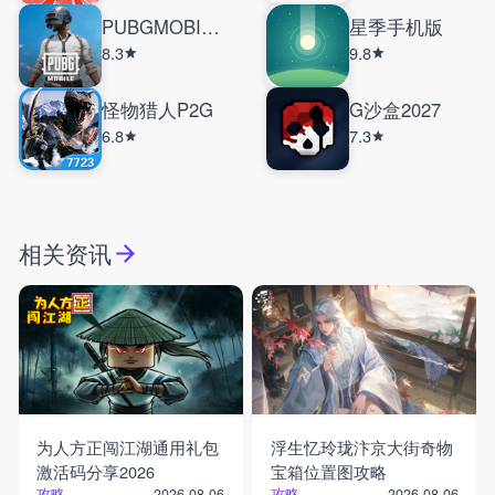
PUBGMOBILE国际服
星季手机版
8.3
9.8
怪物猎人P2G
G沙盒2027
6.8
7.3
相关资讯
为人方正闯江湖通用礼包
浮生忆玲珑汴京大街奇物
激活码分享2026
宝箱位置图攻略
攻略
攻略
2026-08-06
2026-08-06