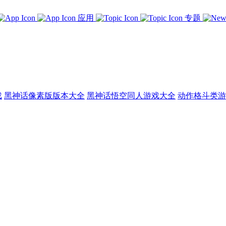
应用
专题
戏
黑神话像素版版本大全
黑神话悟空同人游戏大全
动作格斗类游