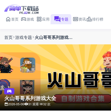
首页
游戏
应用
专题
资讯
排行榜
首页
游戏专题
火山哥哥系列游戏大全
火山哥哥系列游戏大全
31 观看
32 款
2026-05-06