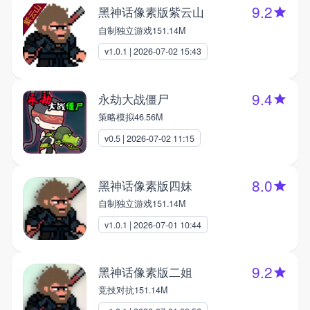
9.2
黑神话像素版紫云山
自制独立游戏
151.14M
v1.0.1 | 2026-07-02 15:43
9.4
永劫大战僵尸
策略模拟
46.56M
v0.5 | 2026-07-02 11:15
8.0
黑神话像素版四妹
自制独立游戏
151.14M
v1.0.1 | 2026-07-01 10:44
9.2
黑神话像素版二姐
竞技对抗
151.14M