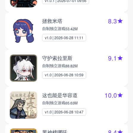
v1.0.1 | 2026-07-01 09:56
8.3
拯救米塔
自制独立游戏
53.42M
v1.0 | 2026-06-28 11:11
9.1
守护索拉里斯
自制独立游戏
88.82M
v1.0 | 2026-06-28 10:59
10.0
这也能是华容道
自制独立游戏
65.63M
v1.0 | 2026-06-28 10:47
8.4
黑神榜哪吒