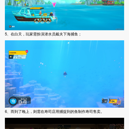
5、在白天，玩家需扮演潜水员戴夫下海捕鱼；
6、而到了晚上，则需在寿司店用捕捉到的鱼制作寿司售卖。