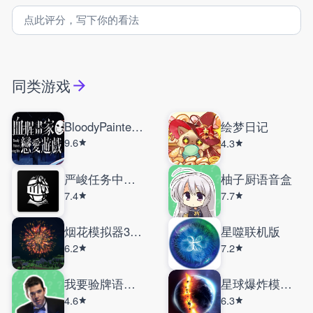
同类游戏
BloodyPainterDatingSim
绘梦日记
9.6
4.3
严峻任务中文版
柚子厨语音盒
7.4
7.7
烟花模拟器3D手机版
星噬联机版
6.2
7.2
我要验牌语音盒
星球爆炸模拟器内置菜单
4.6
6.3