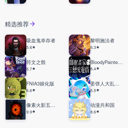
精选推荐
吸血鬼幸存者
黎明施法者
5.6
6.3
符文之骰
BloodyPainterDatingSim
8.4
5.7
FNIA3娘化版
姜饼人大乱斗国际服
6.6
5.5
像素火影五影斑
动漫共和国
9.9
8.6