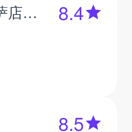
8.4
玩具熊的五夜后宫6披萨店模拟器
8.5