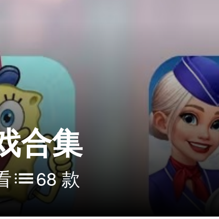
戏合集
看
68 款