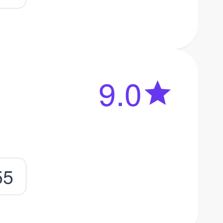
9.0
55