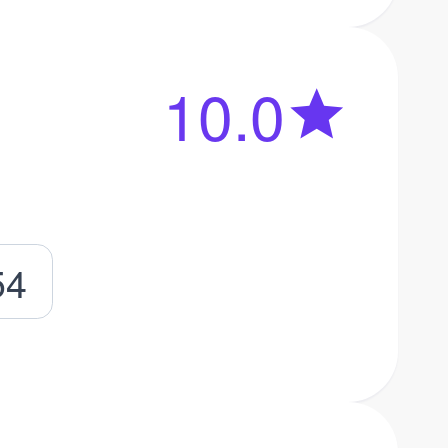
10.0
54