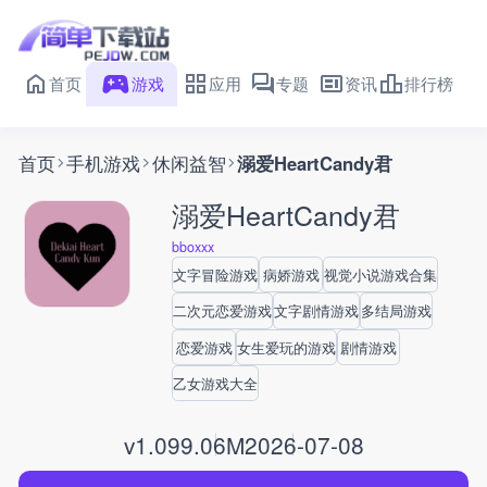
首页
游戏
应用
专题
资讯
排行榜
首页
手机游戏
休闲益智
溺爱HeartCandy君
溺爱HeartCandy君
bboxxx
文字冒险游戏
病娇游戏
视觉小说游戏合集
二次元恋爱游戏
文字剧情游戏
多结局游戏
恋爱游戏
女生爱玩的游戏
剧情游戏
乙女游戏大全
v1.0
99.06M
2026-07-08