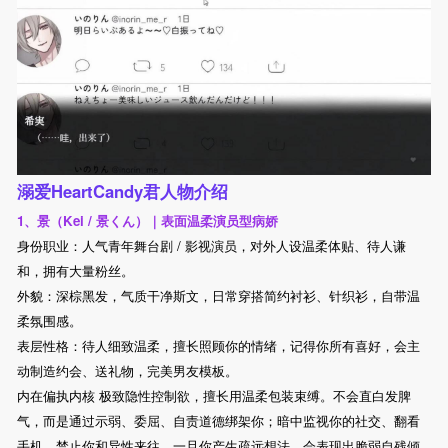
溺爱HeartCandy君人物介绍
1、景（Kei / 景くん）｜表面温柔演员型病娇
身份职业：人气青年舞台剧 / 影视演员，对外人设温柔体贴、待人谦
和，拥有大量粉丝。
外貌：深棕黑发，气质干净斯文，日常穿搭简约衬衫、针织衫，自带温
柔氛围感。
表层性格：待人细致温柔，擅长照顾你的情绪，记得你所有喜好，会主
动制造约会、送礼物，完美男友模板。
内在偏执内核 极致隐性控制欲，擅长用温柔包装束缚。不会直白发脾
气，而是通过示弱、委屈、自责道德绑架你；暗中监视你的社交、翻看
手机，禁止你和异性来往。一旦你产生疏远想法，会表现出脆弱自残倾