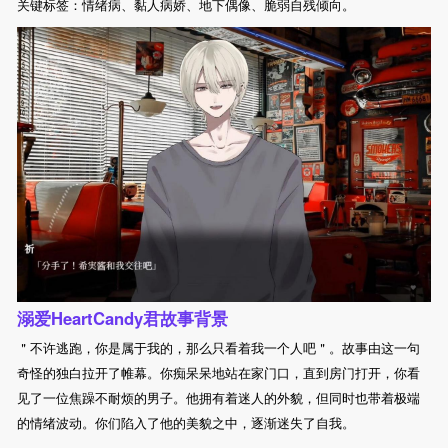
关键标签：情绪病、黏人病娇、地下偶像、脆弱自残倾向。
溺爱HeartCandy君故事背景
＂不许逃跑，你是属于我的，那么只看着我一个人吧＂。故事由这一句
奇怪的独白拉开了帷幕。你痴呆呆地站在家门口，直到房门打开，你看
见了一位焦躁不耐烦的男子。他拥有着迷人的外貌，但同时也带着极端
的情绪波动。你们陷入了他的美貌之中，逐渐迷失了自我。