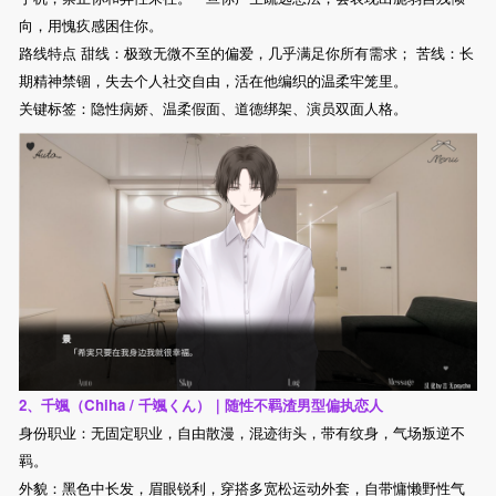
向，用愧疚感困住你。
路线特点 甜线：极致无微不至的偏爱，几乎满足你所有需求； 苦线：长
期精神禁锢，失去个人社交自由，活在他编织的温柔牢笼里。
关键标签：隐性病娇、温柔假面、道德绑架、演员双面人格。
2、千颯（Chiha / 千颯くん）｜随性不羁渣男型偏执恋人
身份职业：无固定职业，自由散漫，混迹街头，带有纹身，气场叛逆不
羁。
外貌：黑色中长发，眉眼锐利，穿搭多宽松运动外套，自带慵懒野性气