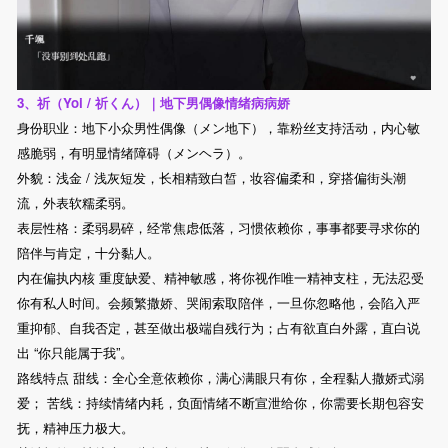
3、祈（Yoi / 祈くん）｜地下男偶像情绪病病娇
身份职业：地下小众男性偶像（メン地下），靠粉丝支持活动，内心敏
感脆弱，有明显情绪障碍（メンヘラ）。
外貌：浅金 / 浅灰短发，长相精致白皙，妆容偏柔和，穿搭偏街头潮
流，外表软糯柔弱。
表层性格：柔弱易碎，经常焦虑低落，习惯依赖你，事事都要寻求你的
陪伴与肯定，十分黏人。
内在偏执内核 重度缺爱、精神敏感，将你视作唯一精神支柱，无法忍受
你有私人时间。会频繁撒娇、哭闹索取陪伴，一旦你忽略他，会陷入严
重抑郁、自我否定，甚至做出极端自残行为；占有欲直白外露，直白说
出 “你只能属于我”。
路线特点 甜线：全心全意依赖你，满心满眼只有你，全程黏人撒娇式溺
爱； 苦线：持续情绪内耗，负面情绪不断宣泄给你，你需要长期包容安
抚，精神压力极大。