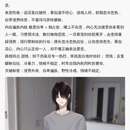
质。
表层性格：说话直白随性，看似漫不经心、游戏人间，前期忽冷忽热，
自带渣男特质，不避讳与异性暧昧。
内在偏执内核 极度自卑 + 独占欲，嘴上不在意，内心无法接受你多看别
人一眼。习惯用冷淡、敷衍掩饰恐慌，一旦察觉到你想离开，会变得暴
躁强势，强行限制你的行动；擅长忽冷忽热拉扯，让你患得患失。看似
花心，内心只认定你一人，却不懂正确表达爱意。
路线特点 甜线：卸下伪装后专一热烈，笨拙直白地对你好； 苦线：反复
暧昧拉扯、冷暴力，情绪不稳定，时常自我内耗同时折磨你。
关键标签：渣男外表、自卑偏执、野性冷感、情绪不稳定。