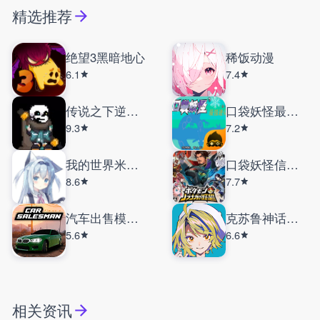
精选推荐
绝望3黑暗地心
稀饭动漫
6.1
7.4
传说之下逆境对决
口袋妖怪最强进化
9.3
7.2
我的世界米库宝可梦
口袋妖怪信长的野望
8.6
7.7
汽车出售模拟器汉化版
克苏鲁神话疯狂低语
5.6
6.6
相关资讯