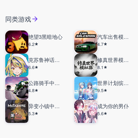
同类游戏
绝望3黑暗地心
汽车出售模拟器汉化版
6.2
4.7
克苏鲁神话疯狂低语
修真世界模拟器
6.6
8.1
公路骑手中文版
世界计划缤纷舞台台服
4.8
9.5
异变小镇中文版
成为你的男仆
5.3
5.6