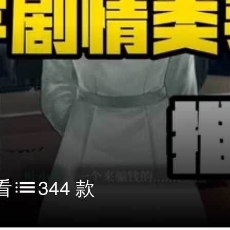
看
344 款