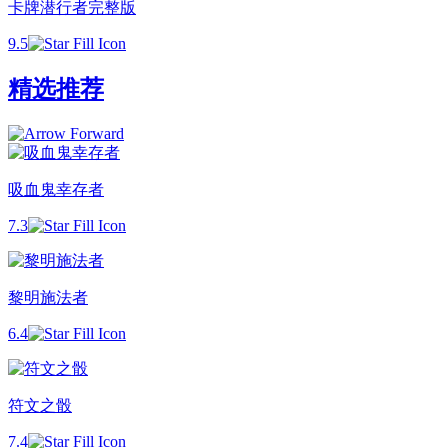
卡牌潜行者完整版
9.5
精选推荐
吸血鬼幸存者
7.3
黎明施法者
6.4
符文之骰
7.4