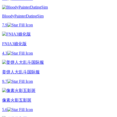
BloodyPainterDatingSim
7.9
FNIA3娘化版
4.3
姜饼人大乱斗国际服
9.7
像素火影五影斑
5.6