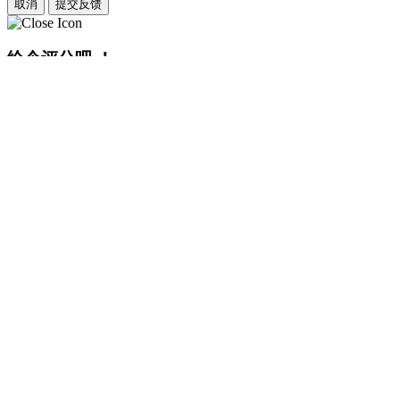
取消
提交反馈
给个评分吧 ！
点星评分
说说你对这款应用的想法 ！
发表评论
✕
游戏预约
预约成功，请等待通知！
我知道了