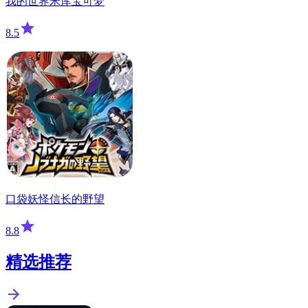
我的世界米库宝可梦
8.5
口袋妖怪信长的野望
8.8
精选推荐