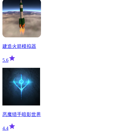
建造火箭模拟器
5.6
恶魔猎手暗影世界
4.4