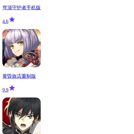
穹顶守护者手机版
4.6
黄昏旅店重制版
9.9