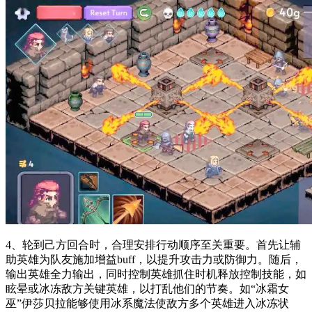
4、轮到己方回合时，合理安排行动顺序至关重要。首先让辅
助英雄为队友施加增益buff，以提升攻击力或防御力。随后，
输出英雄全力输出，同时控制英雄抓住时机释放控制技能，如
眩晕或冰冻敌方关键英雄，以打乱他们的节奏。如“冰霜女
巫”伊莎贝拉能够使用冰系魔法使敌方多个英雄进入冰冻状