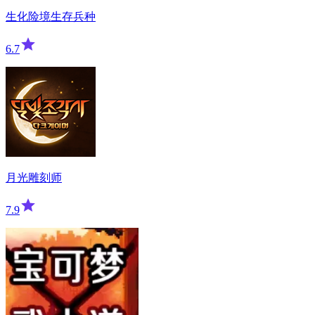
生化险境生存兵种
6.7
月光雕刻师
7.9