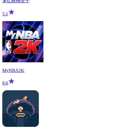
末忆铁锈盒子
5.1
MyNBA2K
8.6