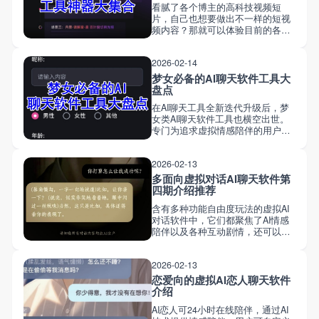
看腻了各个博主的高科技视频短
共汽车”，才能去沙漠并见到桑迪。
片，自己也想要做出不一样的短视
频内容？那就可以体验目前的各个
AI视频创作工具了，可以将你的灵
感与想法创作出真实的内容，无需
2026-02-14
专业技能，零基础也可以一键输出
作品。自己当自己的导演，下方汇
梦女必备的AI聊天软件工具大
总一些高效AI视频创作神器！
盘点
在AI聊天工具全新迭代升级后，梦
女类AI聊天软件工具也横空出世。
专门为追求虚拟情感陪伴的用户设
计的AI互动应用，允许用户与AI角
色进行深度对话、角色扮演或情感
2026-02-13
交流。更人性化的AI角色，更懂梦
女的陪伴模式！接下来就为大家盘
多面向虚拟对话AI聊天软件第
点一些梦女必备的AI聊天工具
四期介绍推荐
APP。
含有多种功能自由度玩法的虚拟AI
对话软件中，它们都聚焦了AI情感
陪伴以及各种互动剧情，还可以在
软件中与AI扮演的二次元动漫角色
来一场浪漫的邂逅，多种类型的角
2026-02-13
色应有尽有。本期继续为大家推荐
一些多功能面向的虚拟对话AI软
恋爱向的虚拟AI恋人聊天软件
件！
介绍
AI恋人可24小时在线陪伴，通过AI