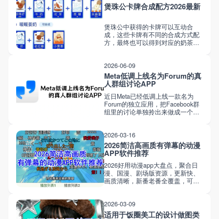
煲珠公卡牌合成配方2026最新
煲珠公中获得的卡牌可以互动合
成，这些卡牌有不同的合成方式配
方，最终也可以得到对应的奶茶，
以下是简单下载站里为大家列举的
各个卡牌的合成制作配方，可帮助
2026-06-09
来进行参考获取！
Meta低调上线名为Forum的真
人群组讨论APP
近日Meta已经低调上线一款名为
Forum的独立应用，把Facebook群
组里的讨论单独拎出来做成一个独
立的产品。App目前已上架iOS，用
户登录Facebook账号后，就能直接
2026-03-16
看到自己加入的群组、发帖互动，
类似于百度贴吧的软件APP。
2026简洁高画质有弹幕的动漫
APP软件推荐
2026好用动漫app大盘点，聚合日
漫、国漫、剧场版资源，更新快、
画质清晰，新番老番全覆盖，可直
接流畅播放，无需担心卡顿广告内
容，还支持离线缓存，无论是在什
2026-03-09
么环境下都可自由观看，下面为大
家列举介绍这些高质量的看番动漫
适用于饭圈美工的设计做图类