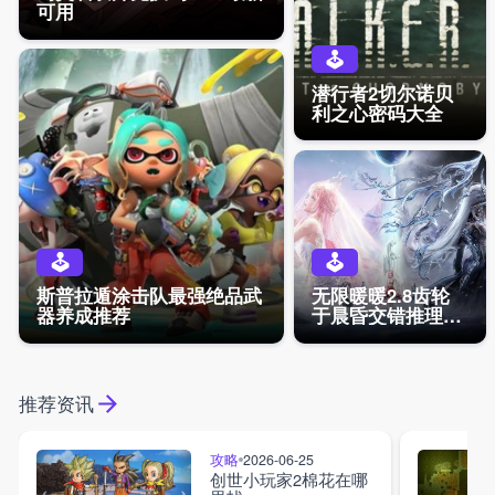
可用
潜行者2切尔诺贝
利之心密码大全
斯普拉遁涂击队最强绝品武
无限暖暖2.8齿轮
器养成推荐
于晨昏交错推理答
案
推荐资讯
攻略
2026-06-25
创世小玩家2棉花在哪