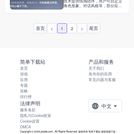
技术提供情感陪伴，用户可自定义
角色形象、对话风格等，部分应用
还支持语音互动和动态更新，可随
时随地与虚拟恋人来分享此时的想
法和心情，畅聊任何感兴趣的话
题。下方汇总介绍一些虚拟AI恋人
首页
尾页
<
1
2
>
的聊天软件介绍！
简单下载站
产品和服务
首页
关于我们
游戏
发布你的应用
应用
常见问题与客服
专题
攻略
排行榜
法律声明
中文
服务条款
隐私与Cookie政策
Cookie设置
DMCA
Copyright © 2026 pejdw.com , All Rights Reserved. 版权所有 简单下载站 侵权违规下架：