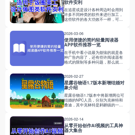
APP软件！
软件安利
在追星或是设计各种周边时会用到
许多不同种类的软件来进行加工，
这些软件的各大功效不一样，可以
结合各起来再一一进行选择搭配，
下文为大家安利一些多功能适用于
2026-03-06
饭圈美工的多种设计软件APP安
利！
使用便捷的简约轻量阅读器
APP软件推荐一览
在手机中看小说最为烦恼的就是各
种广告内容了，还有些许阅读器有
格式的限制等多种问题，那么就可
以直接在手机中使用阅读器相关的
APP，将小说的文件直接导入到阅
2026-02-27
读器中即可开启省心阅读，部分软
件无需联网，没有乱七八糟的内
星露谷物语1.7版本新增结婚对
容，能够导入直看，以下为大家推
象介绍
荐一些简洁好用的阅读APP推荐！
星露谷物语1.7版本中将新增两位可
结婚的NPC人员，分别为克林特和
桑迪，其中克林特是鹈鹕镇的一位
居民，他经营着本地的铁匠铺。桑
迪是一位住在卡利科沙漠的居民，
2026-02-14
她经营着沙漠中一家叫做绿洲的商
店。玩家需要通过完成金库收集
从零开始创作AI视频的工具神
包、修好巴士，或者通过Joja社区
器大集合
发展申请书花费40000金币购买“公