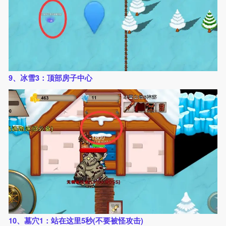
9、冰雪3：顶部房子中心
10、墓穴1：站在这里5秒(不要被怪攻击)