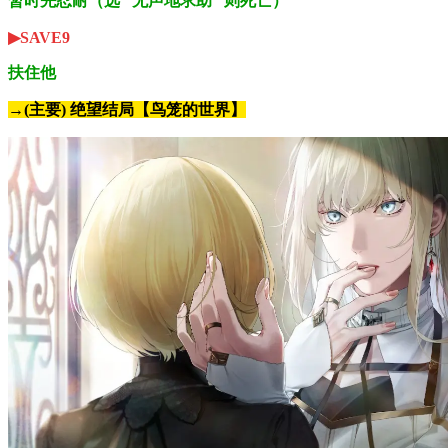
暂时先忍耐（选 “无声地求助” 则死亡）
▶SAVE9
扶住他
→(主要) 绝望结局【鸟笼的世界】