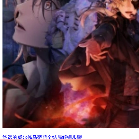
终远的威尔修马蒂斯全结局解锁步骤