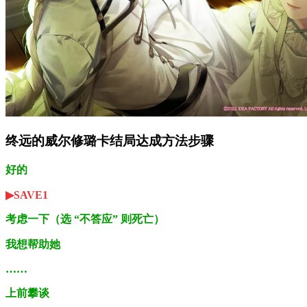
终远的威尔修璐卡结局达成方法步骤
好的
▶SAVE1
考虑一下（选 “不答应” 则死亡）
我想帮助她
……
上前攀谈