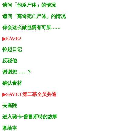
请问「他杀尸体」的情况
请问「离奇死亡尸体」的情况
你会这么做也情有可原……
▶SAVE2
捡起日记
反驳他
谢谢您……？
确认食材
▶SAVE3 第二幕全员共通
去庭院
进入璐卡·普鲁斯特的故事
拿绘本