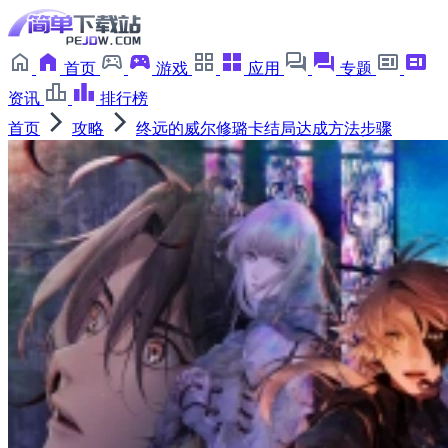
首页
游戏
应用
专题
资讯
排行榜
首页
攻略
终远的威尔修璐卡结局达成方法步骤