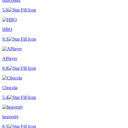
HBOMax
5.6
HBO
9.3
APlayer
8.8
Chocola
5.4
heavenly
8.5