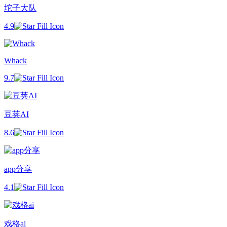
坨子大队
4.9
Whack
9.7
豆荚AI
8.6
app分享
4.1
戏格ai