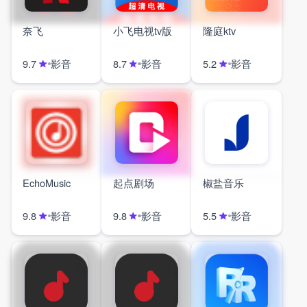
奈飞
小飞电视tv版
隆庭ktv
影音
影音
影音
9.7
8.7
5.2
EchoMusic
起点剧场
椒盐音乐
影音
影音
影音
9.8
9.8
5.5