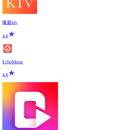
隆庭ktv
4.6
EchoMusic
4.6