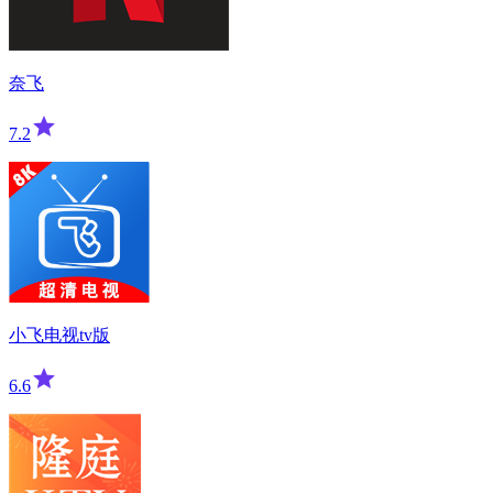
奈飞
7.2
小飞电视tv版
6.6