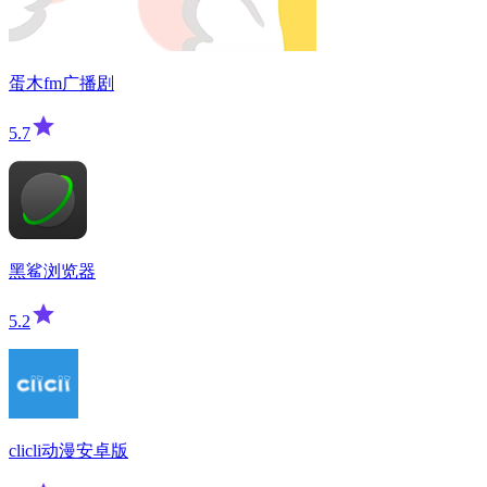
蛋木fm广播剧
5.7
黑鲨浏览器
5.2
clicli动漫安卓版