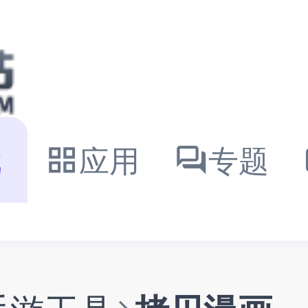
戏
应用
专题