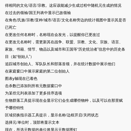
得相同的文化/语言/宗教。这应该能减少生成过程中随机元生成的情况
在过去的领袖/国王列表中显示已故领袖
在角色/氏族/宗教/亚种/城市/语言/文化名称旁边的统计视图中显示其是否
已死亡
在更改任何名称时，名称现在会发光，以提醒你已更改过
在更改元名称时，需更新其在战争、联盟、宗教、文化、宗族、语言、
家族、书籍、情节、物品以及城市和王国等“历史统治者”信息中的历史条
目（如“创始人”）
追踪城市创始人、军队队长和部落首领，并在统计数据中展示他们
在家庭窗口中展示家庭的第二位创始人
图表y轴现在已着色
击杀数已添加到所有元数据窗口中
为某些元列表添加了更多排序选项
生物群落工具提示现在会显示它们会生成哪些物种，以及可以在那里赋
予哪些特性
区域切换指示器工具提示，显示名称/边框开启/关闭状态
选择元/单位时，顶部将显示文本
现在，所选元数据的单位将显示元数据图钉