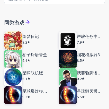
同类游戏
绘梦日记
严峻任务中文版
9.2
7.9
柚子厨语音盒
烟花模拟器3D手机版
5.4
8.5
星噬联机版
我要验牌语音盒
6.1
9.2
星球爆炸模拟器内置菜单
星球毁灭模拟器
9.7
5.5