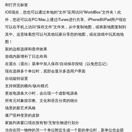
和打开元标签
iOS现在，您也可以通过本地的“文件”应用访问“WorldBox”文件夹！此
外，您还可以在PC/Mac上通过iTunes进行共享。iPhone和iPad用户现在
可以在手机上访问“保存文件”文件夹，从中复制地图，或将新地图复制到
其中。这意味着您可以与其他玩家分享您的地图，或在游戏中玩其他地
图！
新的边框选择和悬停效果
游戏内新增补丁日志布局
在退出（退出）菜单中加入保存/自动保存按钮（以免您忘记）
现在选择多个单位时，底部会显示多选用户界面
自动旋转设置
支持倒置的横向/纵向模式
更改电源条大小时，会出现一个虚影电源条
所有元对象按宗教、文化和语言分类的细分
场景的新艺术风格
僵尸亚种变异的皮肤
家族列表窗口现在按有智/无智生物进行划分
当你在同一物种的另一个单位附近生成一个新的单位时，新单位也会获