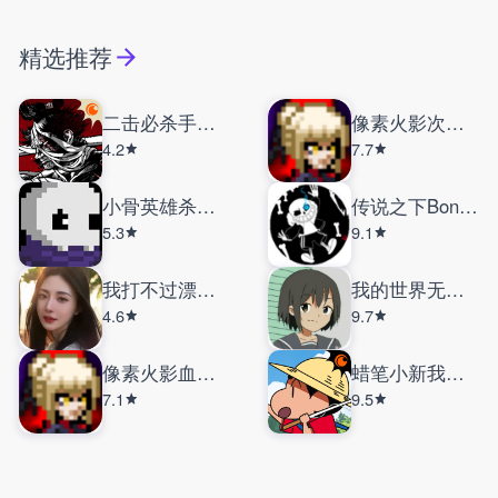
精选推荐
二击必杀手机版
像素火影次世代
4.2
7.7
小骨英雄杀手手机版
传说之下Bonetale
5.3
9.1
我打不过漂亮的她们
我的世界无限矿脉2艾影劫
4.6
9.7
像素火影血雾暗部
蜡笔小新我与博士的暑假
7.1
9.5