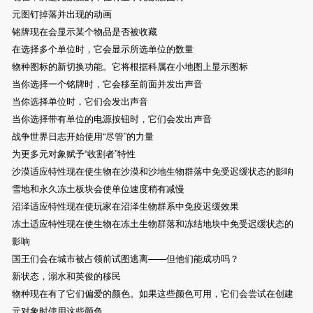
元图钉掉落并出现的动画
铭牌现在会显示某个物品是否被收藏
在选择多个单位时，它会显示所选单位的数量
物种图标的新切换功能。它将根据科属在小地图上显示图标
当你选择一个铭牌时，它会移至前面并发出声音
当你选择单位时，它们会发出声音
当你选择带有单位的电源按钮时，它们会发出声音
战争世界日志开始使用“尽管”的力量
为更多元对象赋予“收割者”特性
沙漠适应特性现在使生物在沙漠和沙地生物群落中免受迟缓状态的影响
雪地和永久冻土板块会使单位速度稍有减慢
沼泽适应特性现在使玩家在沼泽生物群系中免疫迟缓效果
冻土适应特性现在使生物在冻土生物群落和冻结地块中免受迟缓状态的
影响
国王们会在城市被占领前试图逃离——但他们能成功吗？
新状态，溺水和英俊的移民
物种现在有了它们偏爱的颜色。如果这些颜色可用，它们会尝试在创建
元对象时使用这些颜色