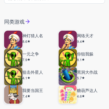
同类游戏
神灯猜人名
网络天才
8.6
9.4
一元之争
你狙我躲
7.9
8.1
狙击外星人
黑洞大作战
4.1
5.7
我要当国王
糖葫芦达人
7.4
4.6