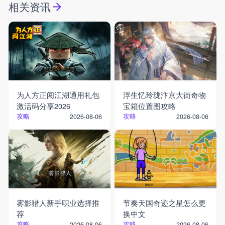
相关资讯
为人方正闯江湖通用礼包
浮生忆玲珑汴京大街奇物
激活码分享2026
宝箱位置图攻略
攻略
攻略
2026-08-06
2026-08-06
雾影猎人新手职业选择推
节奏天国奇迹之星怎么更
荐
换中文
攻略
攻略
2026-08-06
2026-08-06