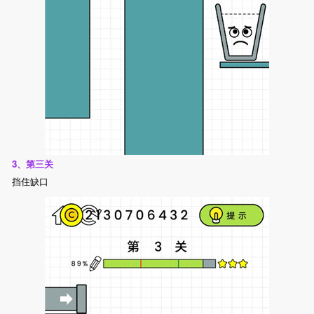
3、第三关
挡住缺口