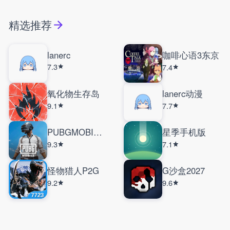
精选推荐
lanerc
咖啡心语3东京
7.3
7.4
氧化物生存岛
lanerc动漫
9.1
7.7
PUBGMOBILE国际服
星季手机版
9.3
7.1
怪物猎人P2G
G沙盒2027
9.2
9.6