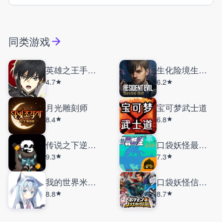
同类游戏
英雄之王手机版
生化险境生存兵种
4.7
6.2
月光雕刻师
宝可梦武士道
8.4
6.8
传说之下逆境对决
口袋妖怪最强进化
9.3
7.3
我的世界米库宝可梦
口袋妖怪信长的野望
8.8
8.7