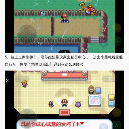
5、往上走到常磐市，君莎姐姐带玩家去精灵中心，一进去小霞喊玩家赔
自行车，恢复了精灵以后出门遇到火箭队送经验