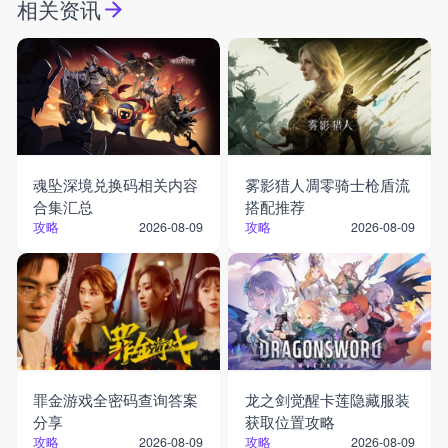
相关资讯
魂坠深境兑换码相关内容
雾影猎人凋零骑士枪盾流
合集汇总
搭配推荐
攻略
攻略
2026-08-09
2026-08-09
罪金游戏全密码查询答案
龙之剑觉醒卡莲隐藏服装
分享
获取位置攻略
攻略
攻略
2026-08-09
2026-08-09