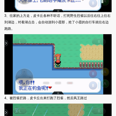
3、往家的上方走，皮卡丘各种不听话，打死野生烈雀以后往右往上往右
到湖边，对着湖点击，会自动游到小霞那，抢了小霞的自行车就往右边
跑路。
4、被烈雀拦路，皮卡丘出来打跑了烈雀，然后凤王路过