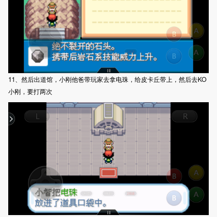
11、然后出道馆，小刚他爸带玩家去拿电珠，给皮卡丘带上，然后去KO
小刚，要打两次