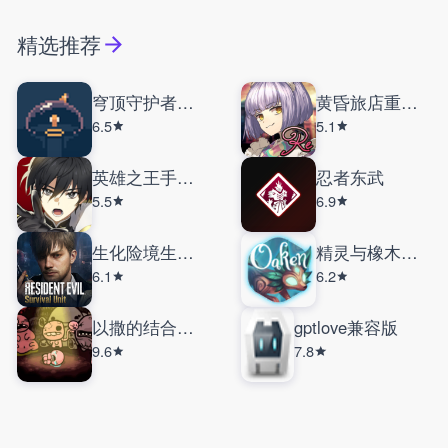
精选推荐
穹顶守护者手机版
黄昏旅店重制版
6.5
5.1
英雄之王手机版
忍者东武
5.5
6.9
生化险境生存兵种
精灵与橡木之歌
6.1
6.2
以撒的结合重生
gptlove兼容版
9.6
7.8