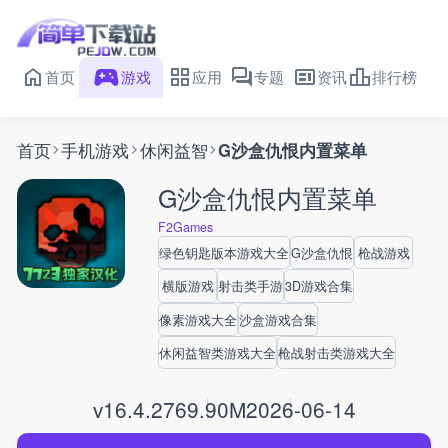
首页
游戏
应用
专题
资讯
排行榜
首页
手机游戏
休闲益智
G沙盒仇恨内置菜单
G沙盒仇恨内置菜单
F2Games
绿色钥匙版本游戏大全
G沙盒仇恨
枪战游戏
横版游戏
射击类手游
3D游戏合集
像素游戏大全
沙盒游戏合集
休闲益智类游戏大全
枪战射击类游戏大全
v16.4.2
769.90M
2026-06-14