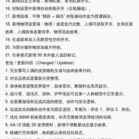
15. 眼睛自定义界面，新增虹膜、发光虹膜开关。
16. 控制设置中新增自动奔跑开关（仅电脑端）。
17. 新增选项，可将 “跳跃 + 踢击” 的坠踢动作改为普通踢击。
18. 新增物理设置项：物理 / 速度迭代次数、人偶可抓取开关、全局击退
效果、人偶肢体血量倍率、物理流血效果。
19. 生成菜单加入无限背包空间开关。
20. 为部分爆炸物添加破片特效。
21. 任务模式新增 50 米外敌人追踪标记。
更改 / 更新内容（Changed / Updated）
1. 完全重写人偶的皮肤随机生成与血肉效果代码。
2. 对全品类武器重新分类整理。
3. 身体检查器预览界面中，肢体受伤、断裂时会高亮提示。
4. 战斗臂、混沌爪、抓钩、护甲现在可在第一人称模型中正常显示。
5. 全面重做现有近战武器的模型、动作与攻击逻辑。
6. 近战攻击由随机动作改为固定连招，常规为：挥击 1、挥击 2、刺击。
7. 优化 M249 机枪视觉表现，补齐完整换弹及弹链消耗动画。
8. AA-12 搭配 20 发弹匣时，新增子弹数量动态显示效果。
9. 枪械打空掉落时，枪机默认保持后拉状态。