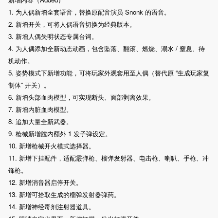
1. 为人偶新增全套语音，替换原配音演员 Snonk 的语音。
2. 新增开关，可将人偶语音切换为经典版本。
3. 新增人偶失明状态专属台词。
4. 为人偶添加全新动态动画，包含坠落、翻滚、燃烧、溺水 / 窒息、待
机动作。
5. 姿势模式下新增功能，可将玩家外观套用至人偶（替代原 “生成玩家复
制体” 开关）。
6. 新增头部血肉模型，可实现断头、面部剥离效果。
7. 新增内脏血肉模型。
8. 追加大量全新武器。
9. 枪械新增膛内额外 1 发子弹设定。
10. 新增枪械开火模式选择器。
11. 新增下挂配件，适配霰弹枪、榴弹发射器、电击枪、喇叭、手枪、冲
锋枪。
12. 新增消音器启停开关。
13. 新增可拾取生成的榴弹发射器弹药。
14. 新增神经毒剂注射器道具。