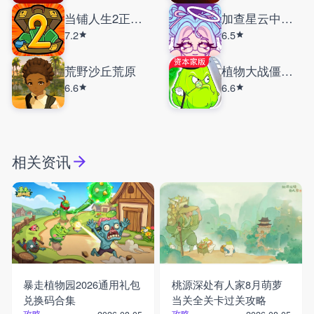
当铺人生2正式版
加查星云中文版
7.2
6.5
荒野沙丘荒原
植物大战僵尸资本家版
6.6
6.6
相关资讯
暴走植物园2026通用礼包
桃源深处有人家8月萌萝
兑换码合集
当关全关卡过关攻略