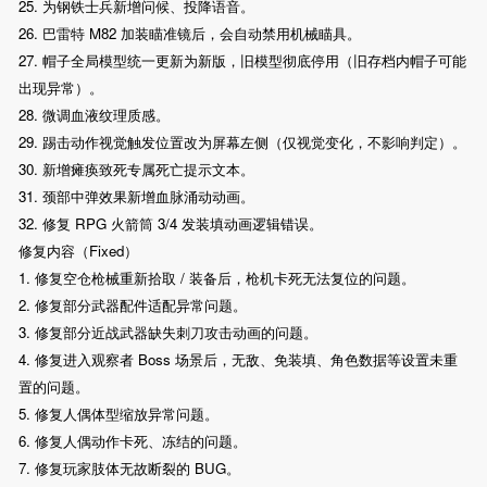
25. 为钢铁士兵新增问候、投降语音。
26. 巴雷特 M82 加装瞄准镜后，会自动禁用机械瞄具。
27. 帽子全局模型统一更新为新版，旧模型彻底停用（旧存档内帽子可能
出现异常）。
28. 微调血液纹理质感。
29. 踢击动作视觉触发位置改为屏幕左侧（仅视觉变化，不影响判定）。
30. 新增瘫痪致死专属死亡提示文本。
31. 颈部中弹效果新增血脉涌动动画。
32. 修复 RPG 火箭筒 3/4 发装填动画逻辑错误。
修复内容（Fixed）
1. 修复空仓枪械重新拾取 / 装备后，枪机卡死无法复位的问题。
2. 修复部分武器配件适配异常问题。
3. 修复部分近战武器缺失刺刀攻击动画的问题。
4. 修复进入观察者 Boss 场景后，无敌、免装填、角色数据等设置未重
置的问题。
5. 修复人偶体型缩放异常问题。
6. 修复人偶动作卡死、冻结的问题。
7. 修复玩家肢体无故断裂的 BUG。