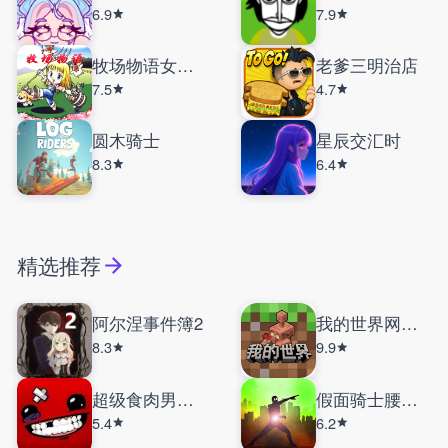
6.9
7.9
牧场物语女孩版
老爹三明治店
7.5
4.7
圆木骑士
星辰交汇时
8.3
6.4
精选推荐
阿尔涅事件簿2
我的世界网易版
8.3
9.9
超级食肉男孩永无止境
假面骑士腰带模拟器
5.4
6.2