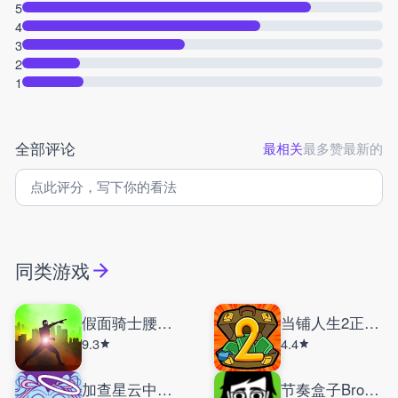
5
4
3
2
1
全部评论
最相关
最多赞
最新的
同类游戏
假面骑士腰带模拟器
当铺人生2正式版
9.3
4.4
加查星云中文版
节奏盒子Brownbox