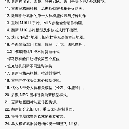
10. 更新神谕者、囚犯、特种部队、破门手等 NPC 外观模型。
11. 重做马格南枪械、温彻斯特霰弹枪开火动画。
12. 微调部分武器的第一人称模型位置与持枪动作。
13. 重制 M1911 手枪、M16 步枪全套动作动画。
14. 翻新 M16 步枪模型及多款老式帽子模型。
15. 迭代 “阴谋” 地图，旧存档将无法兼容该地图。
16. 全面翻新军用卡车、悍马、坦克、四轮摩托：
- 军用卡车随机生成不同货厢样式
- 悍马原有舱口处增设第五个座位
- 坦克随机刷新不同迷彩涂装
17. 更新马格南枪械、推进器模型。
18. 重构并优化头部核心模型逻辑。
19. 优化大部分人偶相关模型（长发、体型等）。
20. 多数 NPC 图标替换为新模型样式。
21. 更新地图图标与宣传图资源。
22. 翻新部分老旧 UI，重点优化控制界面。
23. 提升电脑端野外森林的视觉效果。
24. 单人模式武器背包槽位统一调整为 12 格。