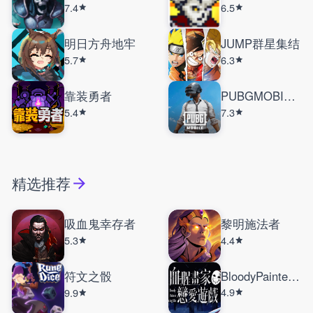
7.4
6.5
明日方舟地牢
JUMP群星集结
5.7
6.3
靠装勇者
PUBGMOBILE国际服
5.4
7.3
精选推荐
吸血鬼幸存者
黎明施法者
5.3
4.4
符文之骰
BloodyPainterDatingSim
4.9
9.9