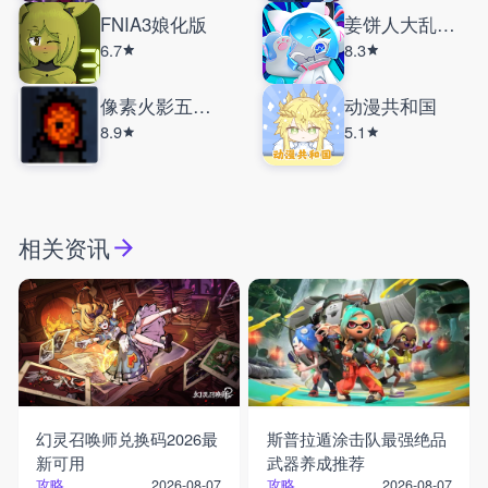
FNIA3娘化版
姜饼人大乱斗国际服
6.7
8.3
像素火影五影斑
动漫共和国
8.9
5.1
相关资讯
幻灵召唤师兑换码2026最
斯普拉遁涂击队最强绝品
新可用
武器养成推荐
攻略
攻略
2026-08-07
2026-08-07