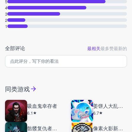
5
4
3
2
1
全部评论
最相关
最多赞
最新的
同类游戏
吸血鬼幸存者
姜饼人大乱斗国际服
6.1
6.7
骷髅复仇者中文版
像素火影新年版