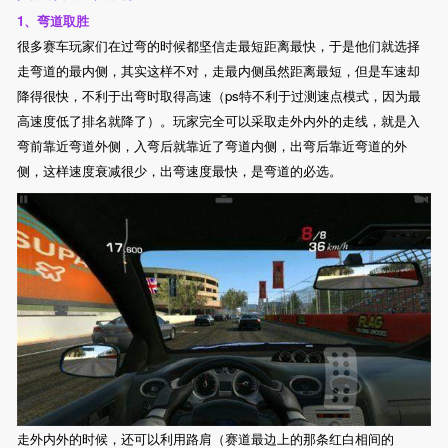
1、弯道取胜
很多赛车玩家们在过弯的时候都坚信走最短距离最快，于是他们就选择
走弯道的最内侧，其实这样不对，走最内侧虽然距离最短，但是车速却
降得很快，不利于出弯时取得高速（ps特不利于过测速点模式，因为最
高速度低了排名就降了）。玩家完全可以采取走外内外的走线，就是入
弯前靠近弯道外侧，入弯后就靠近了弯道内侧，出弯后靠近弯道的外
侧，这样速度衰减很少，出弯速度最快，是弯道的必选。
走外内外的时候，还可以利用路肩（赛道最边上的那条红白相间的