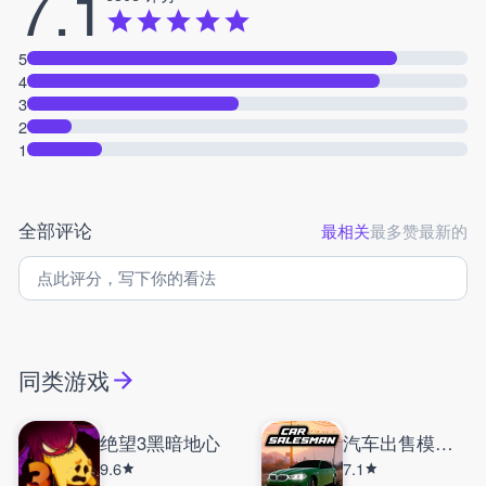
7.1
5
4
3
2
1
全部评论
最相关
最多赞
最新的
同类游戏
绝望3黑暗地心
汽车出售模拟器汉化版
9.6
7.1