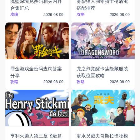
魂坠深境兑换码相关内容
雾影猎人凋零骑士枪盾流
合集汇总
搭配推荐
攻略
攻略
2026-08-09
2026-08-09
罪金游戏全密码查询答案
龙之剑觉醒卡莲隐藏服装
分享
获取位置攻略
攻略
攻略
2026-08-09
2026-08-09
亨利火柴人第三章飞艇篇
潜水员戴夫哥斯拉怪物模