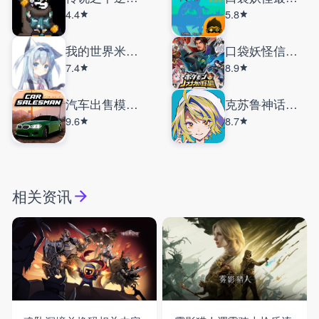
4.4
5.8
我的世界米库宝可梦
口袋妖怪信长的野望
7.4
8.9
汽车出售模拟器汉化版
克苏鲁神话疯狂低语
9.6
8.7
相关资讯