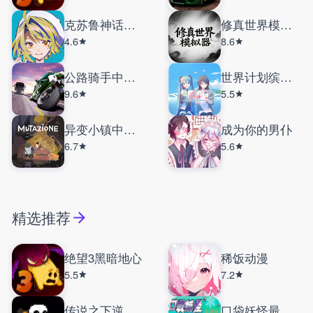
克苏鲁神话疯狂低语
修真世界模拟器
4.6
8.6
公路骑手中文版
世界计划缤纷舞台台服
9.6
5.5
异变小镇中文版
成为你的男仆
6.7
5.6
精选推荐
绝望3黑暗地心
稀饭动漫
5.5
7.2
传说之下逆境对决
口袋妖怪最强进化