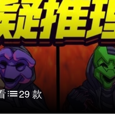
看
29 款